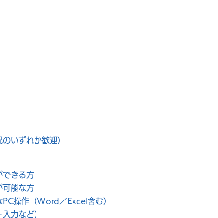
祝のいずれか歓迎）
ができる方
が可能な方
C操作（Word／Excel含む）
＋入力など）