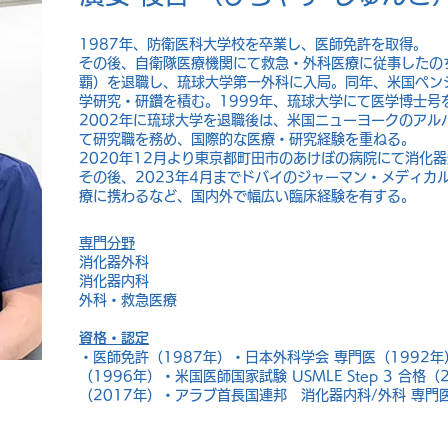
1987年、防衛医科大学校を卒業し、医師免許を取得。
その後、自衛隊医療機関にて救急・外科医療に従事したのち
覇）を退職し、琉球大学第一外科に入局。同年、米国ペン
学研究・研鑽を積む。1999年、琉球大学にて医学博士号
2002年に琉球大学を退職後は、米国ニューヨークのアル
て研究職を務め、国際的な医療・研究経験を重ねる。
2020年12月より東京都町田市のあけぼの病院にて消化
その後、2023年4月までドバイのジャーマン・メディカ
療に携わるなど、国内外で幅広い臨床経験を有する。
専門分野
消化器外科
消化器内科
外科・救急医療
資格・認定
・医師免許（1987年）・日本外科学会 専門医（1992
（1996年）・米国医師国家試験 USMLE Step 3 合格
（2017年）・アラブ首長国連邦 消化器内科/外科 専門