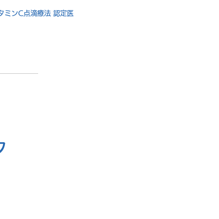
タミンC点滴療法 認定医
フ