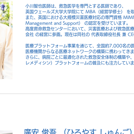
小川智也医師は、救急医学を専門とする医師であり、
英国ウェールズ大学大学院にて MBA（経営学修士） を
また、英国における大規模災害医療対応の専門資格 MIMMS（Maj
Management and Support） の認定を受けています。
高度救命救急センターにおいて、災害医療および救急医療に
会社 の経営に参画。現在は同社の 代表取締役社長 兼 C
医療プラットフォーム事業を通じて、全国約7,000名の医
医療機関からなる医療ネットワークの構築に携わってき
さらに、病院ごとに最適化された救急安全体制の構築や
レメディシン）プラットフォームの普及にも注力してい
廣安 俊吾 （ひろやす しゅんご