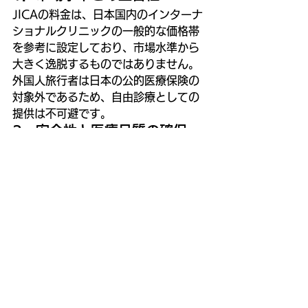
JICAの料金は、日本国内のインターナ
ショナルクリニックの一般的な価格帯
を参考に設定しており、市場水準から
大きく逸脱するものではありません。
外国人旅行者は日本の公的医療保険の
対象外であるため、自由診療としての
提供は不可避です。
2．安全性と医療品質の確保
当院の料金体系は、以下を支えるため
に必要な構造となっています。
医師・看護師による適切な人員配
置と臨床管理
夜間・緊急・時間外対応の常時待
機体制
多言語対応、医療通訳、保険調
整、安全管理体制
これらは通常の保険診療の運営範囲を
超えるものであり、料金に反映される