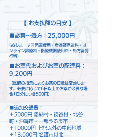
【 お支払額の目安 】
■診察～処方：25,000円
(ぬちまーす号派遣費用・看護師派遣料・オ
ンライン診療料・医療機器使用料・処方箋発
行料)
■お薬代およびお薬の配達料：
9,200円
（医師の指示によりお薬の日数は変動しま
す。必要に応じて6日以上のお薬が必要な場
合1日分につき500円）
■追加交通費：
＋5000円 恩納村・読谷村・北谷
町・沖縄市・一部うるま市
＋10000円 上記以外の中部地域
＋18,000円 名護市以北