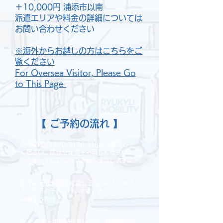
＋10,000円 浦添市以南
派遣エリアや料金の詳細については
お問い合わせください
※海外からお越しの方はこちらをご
覧ください
For Oversea Visitor, Please Go
to This Page
【 ご予約の流れ 】
① 予約窓口
070-9126-3158
へ電話して
ください。症状や体調をお話しください。
ぬちまーす号で対応できるか確認します。
②
予約可能時間を確認し合意のもと、ぬち
まーす号の予約を行います。あとはホテルで
待機するだけ！
③ ぬちまーす号が到着したら、看護師と共