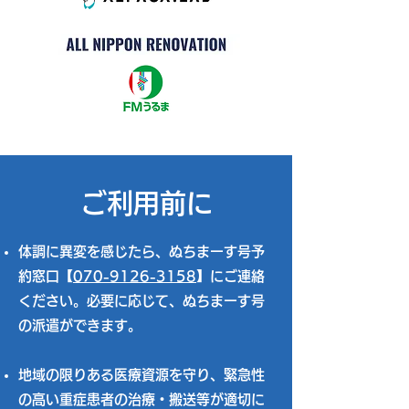
ご利用前に
​​​体調に異変を感じたら、ぬちまーす号予
約窓口
【
070-9126-3158
】
にご連絡
ください。必要に応じて、ぬちまーす号
の派遣ができます。​
地域の限りある医療資源を守り、緊急性
の高い重症患者の治療・搬送等が適切に