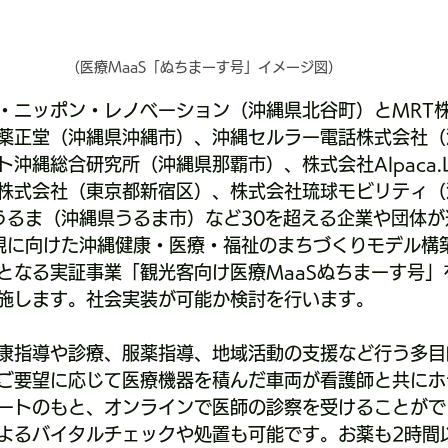
（医療MaaS「ぬちまーす号」イメージ図）
・ニッポン・レノベーション（沖縄県北谷町）とMRT
薬正堂（沖縄県沖縄市）、沖縄セルラー電話株式会社（
沖縄総合研究所（沖縄県那覇市）、株式会社Alpaca.
株式会社（東京都新宿区）、株式会社琉球モビリティ（
うるま（沖縄県うるま市）など30を超える企業や団体が
.0の実現に向けた沖縄健康・医療・福祉のまちづくりモデル
となる実証事業「観光客向け医療MaaSぬちまーす号」を
実施します。社会実装が可能か検討を行います。
康指導や診療、服薬指導、地域活動の支援など行う多目
ご要望に応じて医療機器を積んだ車両が看護師と共にホ
ートのもと、オンラインで医師の診察を受けることがで
よるバイタルチェックや処置も可能です。お薬も2時間