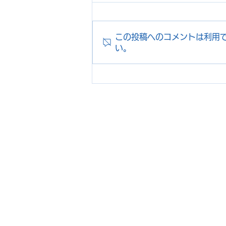
この投稿へのコメントは利用
い。
【訪日旅行者向け】レンタカ
ー旅行中の体調不良も安心
ホーム
​ぬちまーす号
プロジェクト概要
ぬちまーす号の予約
特設サイト
お知らせ