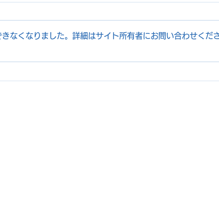
できなくなりました。詳細はサイト所有者にお問い合わせくだ
International Clinic
【登
Alliance（JICA）声明医療費
EXP
の妥当性およびその根拠につ
テラ
いて
登壇
自治体の方はこちら
医療機関の方はこちら
について
お問い合わせ
広報ツール一覧